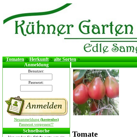
Tomaten
>
Herkunft
>
alte Sorten
>
Anmeldung
Benutzer:
Passwort:
Neuanmeldung
(kostenlos)
Passwort vergessen!?
Schnellsuche
Tomate