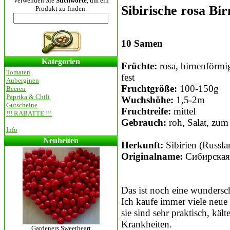
Verwenden Sie
Stichworte
, um ein
Sibirische rosa Bir
Produkt zu finden.
10 Samen
Kategorien
Früchte:
rosa, birnenförmig
Tomaten
fest
Auberginen
Fruchtgröße:
100-150g
Beeren
Paprika & Chili
Wuchshöhe:
1,5-2m
Gutscheine
Fruchtreife:
mittel
!!! RABATTE !!!
Gebrauch:
roh, Salat, zu
Info
Neuheiten
Herkunft:
Sibirien (Russl
Originalname:
Сибирская 
Das ist noch eine wundersc
Ich kaufe immer viele neue s
sie sind sehr praktisch, käl
Krankheiten.
Gardeners Sweetheart