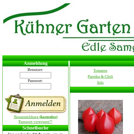
Anmeldung
Benutzer:
Tomaten
Paprika & Chili
Passwort:
Info
Neuanmeldung
(kostenlos)
Passwort vergessen!?
Schnellsuche