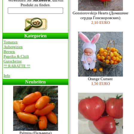
Verwenden Sie
Stichworte
, um ein
Produkt zu finden.
Gonsiorovskijs Hearts (Домашние
сердца Гонсиоровских)
2,10 EURO
Kategorien
Tomaten
Auberginen
Beeren
Paprika & Chili
Gutscheine
!!! RABATTE !!!
Info
Orange Currant
Neuheiten
1,50 EURO
Palmira (Пальмира)