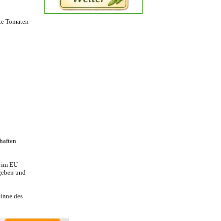
te Tomaten
haften
t im EU-
egeben und
Sinne des