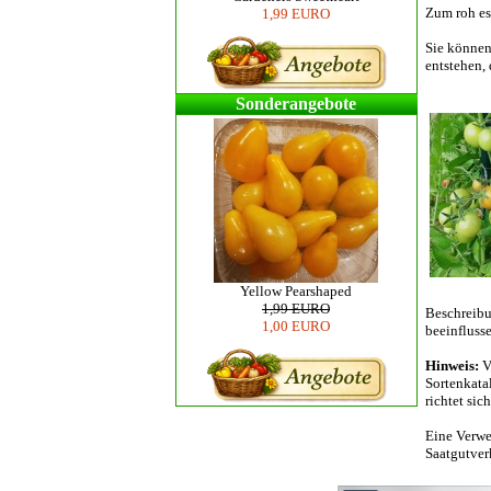
Zum roh ess
1,99 EURO
Sie können
entstehen,
Sonderangebote
Yellow Pearshaped
1,99 EURO
Beschreibu
1,00 EURO
beeinflusse
Hinweis:
Vi
Sortenkata
richtet sic
Eine Verwe
Saatgutverk