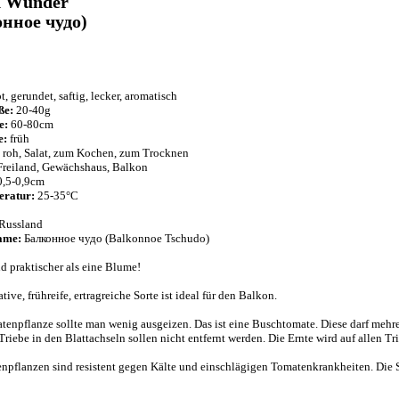
n Wunder
нное чудо)
t, gerundet, saftig, lecker, aromatisch
ße:
20-40g
e:
60-80cm
e:
früh
roh, Salat, zum Kochen, zum Trocknen
reiland, Gewächshaus, Balkon
,5-0,9cm
ratur:
25-35°C
Russland
ame:
Балконное чудо (Balkonnoe Tschudo)
d praktischer als eine Blume!
tive, frühreife, ertragreiche Sorte ist ideal für den Balkon.
tenpflanze sollte man wenig ausgeizen. Das ist eine Buschtomate. Diese darf mehre
riebe in den Blattachseln sollen nicht entfernt werden. Die Ernte wird auf allen Tr
npflanzen sind resistent gegen Kälte und einschlägigen Tomatenkrankheiten. Die So