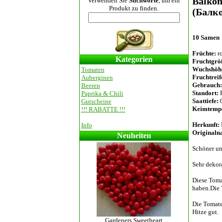
Balko
Verwenden Sie
Stichworte
, um ein
Produkt zu finden.
(Балко
10 Samen
Früchte:
ro
Kategorien
Fruchtgrö
Wuchshöh
Tomaten
Fruchtreif
Auberginen
Gebrauch:
Beeren
Standort:
F
Paprika & Chili
Saattiefe:
0
Gutscheine
Keimtempe
!!! RABATTE !!!
Herkunft:
Info
Originaln
Neuheiten
Schöner un
Sehr dekora
Diese Toma
haben.Die T
Die Tomate
Hitze gut.
Gardeners Sweetheart