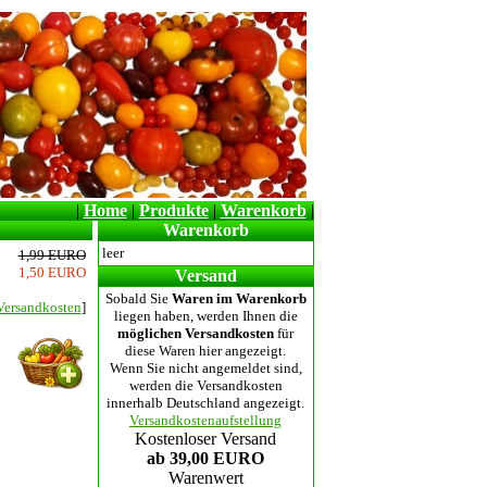
|
Home
|
Produkte
|
Warenkorb
|
Warenkorb
leer
1,99 EURO
1,50 EURO
Versand
Sobald Sie
Waren im Warenkorb
Versandkosten
]
liegen haben, werden Ihnen die
möglichen Versandkosten
für
diese Waren hier angezeigt.
Wenn Sie nicht angemeldet sind,
werden die Versandkosten
innerhalb Deutschland angezeigt.
Versandkostenaufstellung
Kostenloser Versand
ab 39,00 EURO
Warenwert