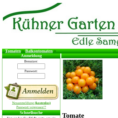
Tomaten
>
Balkontomaten
>
Anmeldung
Benutzer:
Passwort:
Neuanmeldung
(kostenlos)
Passwort vergessen!?
Schnellsuche
Tomate