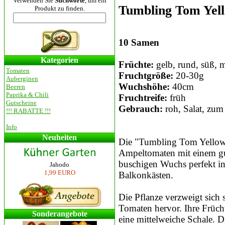
Verwenden Sie
Stichworte
, um ein
Tumbling Tom Yel
Produkt zu finden.
10 Samen
Kategorien
Früchte:
gelb, rund, süß, mi
Tomaten
Fruchtgröße:
20-30g
Auberginen
Wuchshöhe:
40сm
Beeren
Paprika & Chili
Fruchtreife:
früh
Gutscheine
Gebrauch:
roh, Salat, zu
!!! RABATTE !!!
Info
Neuheiten
Die "Tumbling Tom Yellow" 
Ampeltomaten mit einem gut
buschigen Wuchs perfekt i
Jahodo
1,99 EURO
Balkonkästen.
Die Pflanze verzweigt sich 
Tomaten hervor. Ihre Früc
Sonderangebote
eine mittelweiche Schale. 